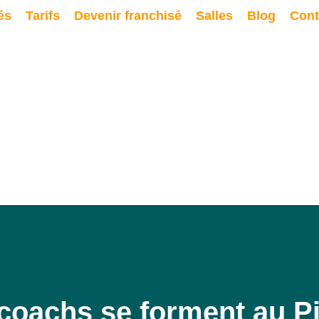
és
Tarifs
Devenir franchisé
Salles
Blog
Cont
coachs se forment au Pi