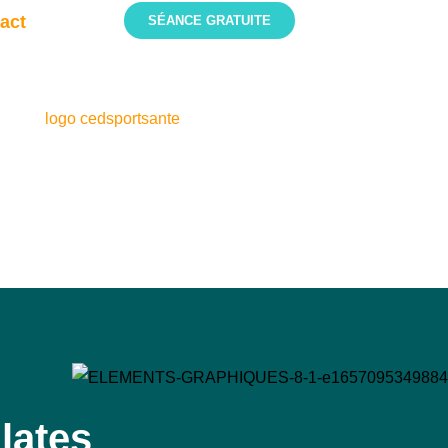
act
SÉANCE GRATUITE
lates