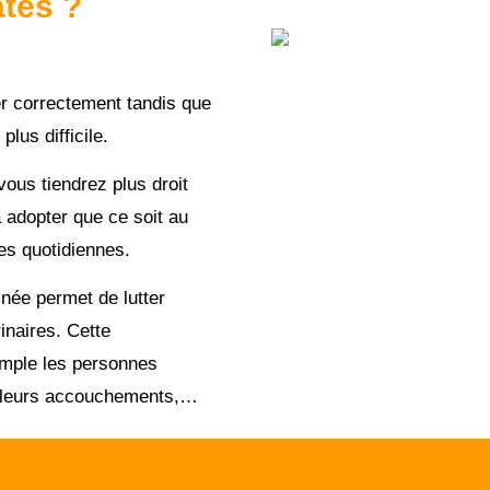
ates ?
er correctement tandis que
lus difficile.
ous tiendrez plus droit
adopter que ce soit au
hes quotidiennes.
inée permet de lutter
inaires. Cette
emple les personnes
ès leurs accouchements,…