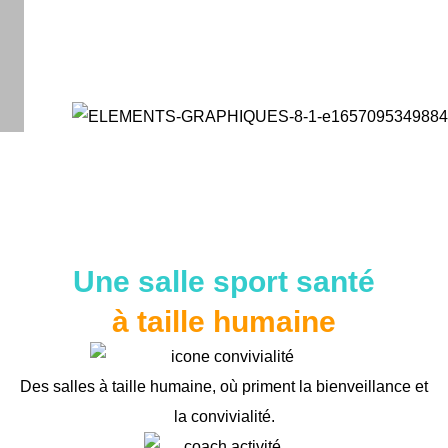
Notre
Découvrez
Coaching
Découvrez
plus
votre âge
360° : le
nos
belle
métabolique
cours
cours à
Une salle sport santé
vitrine,
idéal
domicile
Testez nos
à taille humaine
ce sont
pour
bilans
Bénéficiez
nos
garder
des 50%
de crédit
Des salles à taille humaine, où priment la bienveillance et
d'impôt
clients
la forme
la convivialité.